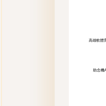
高雄軟體
助念機