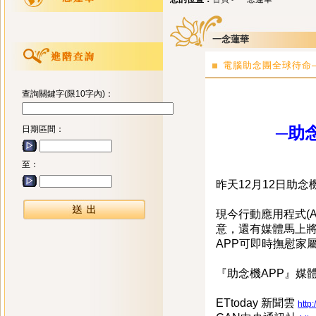
一念蓮華
電腦助念團全球待命─
查詢關鍵字(限10字內)：
─助
日期區間：
至：
昨天12月12日助
現今行動應用程式(
意，還有媒體馬上
APP可即時撫慰家
『助念機APP』媒
ETtoday 新聞雲
http