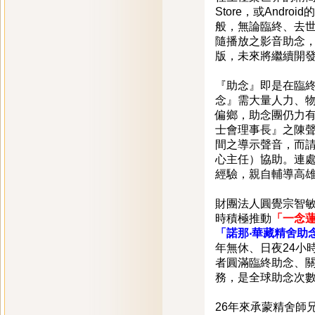
Store，或Andr
般，無論臨終、去世
隨播放之影音助念
版，未來將繼續開
『助念』即是在臨
念』需大量人力、
偏鄉，助念團仍力
士會理事長』之陳
間之導示聲音，而
心主任）協助。連處
經驗，親自輔導高
財團法人圓覺宗智敏
時積極推動
「一念
「諾那‧華藏精舍助
年無休、日夜24小
者圓滿臨終助念、關懷
務，是全球助念次
26年來承蒙精舍師