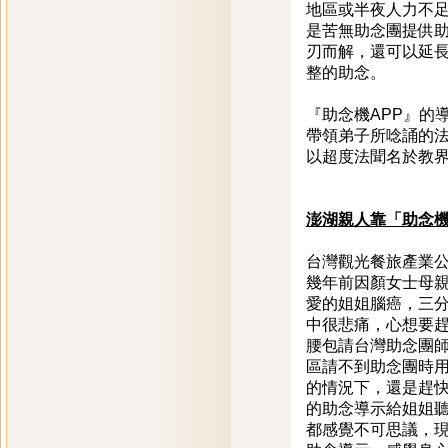
地區或半夜人力不
是苦無助念團提供助
刃而解，還可以延長
整的助念。
『助念機APP』的
帶領弟子所唸誦的法
以超度法聞名於教界
澎湖親人靠「助念機
台灣觀光餐旅產業
幾年前因顏女士母
愛的姐姐腦癌，三
中很悲痛，心想要
腰包請台灣助念團師
區請不到助念團時
的情況下，還是趕
的助念導示給姐姐
都感覺不可思議，