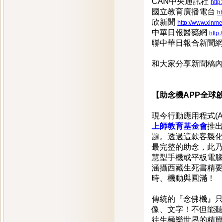
CAN中央通訊社
htt
國立教育廣播電台
h
欣新聞
http://www.xin
中華日報醫藥網
http
聯中華日報合新聞
和大家分享新聞稿
【助念機APP全球
現今行動應用程式(
上師教育基金會
推
題。透過這款客製
最完整的助念，此
慧型手機或平板電
涵攝西藏生死書精
時、機動與圓滿！
傳統的『念佛機』只
像、文字！不但能
往生極樂世界的精簡