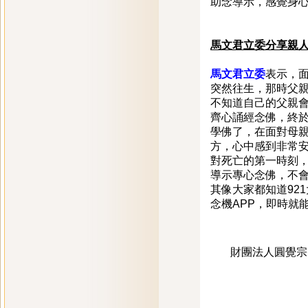
助念導示，感覺身
馬文君立委分享親人
馬文君立委
表示，
突然往生，那時父
不知道自己的父親
齊心誦經念佛，終
學佛了，在面對母
方，心中感到非常安
對死亡的第一時刻
導示專心念佛，不
其像大家都知道92
念機APP，即時就
財團法人圓覺宗