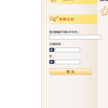
查詢關鍵字(限10字內)：
日期區間：
至：