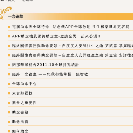
一念蓮華
電腦助念團全球待命─助念機APP全球啟動 往生極樂世界更容易─
APP助念機及網路助念室-邀請全民一起來公測!!
臨終關懷實務與助念要領～自度度人安詳往生之鑰 第貳篇 掌握臨終往
臨終關懷實務與助念要領～自度度人安詳往生之鑰 第壹篇 安詳往生要
諾那華藏精舍2011.10全球持咒統計
臨終一念往生 ――您我都能掌握 錢智敏
全球助念中心
素食那裡找
素食之重要性
助念書籍
助念法寶
如何助念