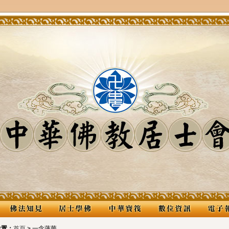
位置：
首頁
> 一念蓮華