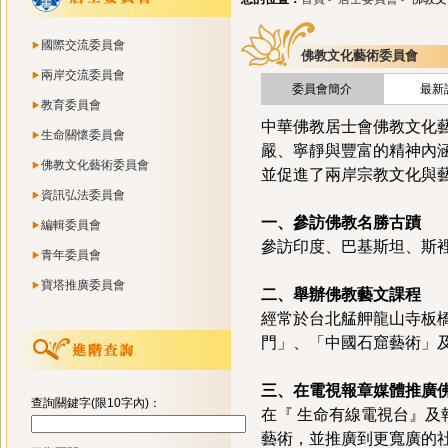
國際交流委員會
佛教文化藝術委員會
兩岸交流委員會
委員會簡介
最新
教育委員會
中華佛教居士會佛教文化
生命關懷委員會
嚴、寧靜與豐富的精神內
佛教文化藝術委員會
並促進了兩岸宗教文化與
資訊弘法委員會
一、參訪佛教名勝古蹟
編輯委員會
參訪印度、巴基斯坦、斯
青年委員會
寶塔推廣委員會
二、舉辦佛教藝文課程
經常於台北艋舺龍山寺板
門」、「中國石窟藝術」
三、在電視報章媒體推廣
查詢關鍵字(限10字內)：
在『 生命有線電視台』
藝術，並推廣到更寬廣的