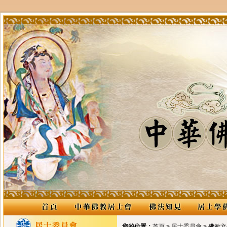
您的位置：
首頁
>
居士委員會
> 佛教