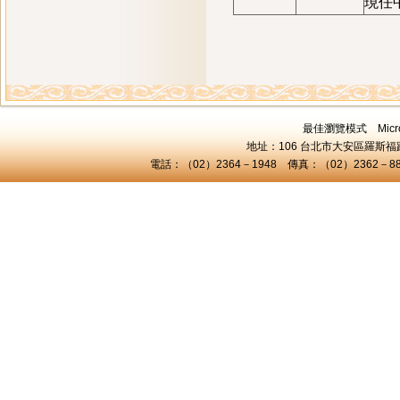
現任
最佳瀏覽模式 Microsof
地址：106 台北市大安區羅斯福路三
電話：（02）2364－1948 傳真：（02）2362－8824 C