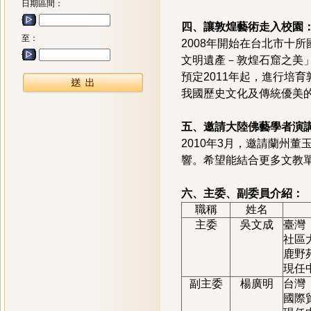
日期區間：
四、讓敦煌藝術走入校園
至：
2008年開始在台北市十
文明遺產－敦煌石窟之美
預定2011年起，進行培
我國歷史文化及傳統優美
五、邀請大陸佛藝學者演
2010年3月，邀請蘭州
響。希望能結合更多文教
六、主委、副委員介紹：
職稱
姓名
主委
吳文成
臺灣
社區
鹿野
現任
副主委
楊廣明
台灣
國際