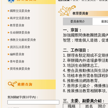
國際交流委員會
教育委員會
兩岸交流委員會
委員會簡介
最新
教育委員會
一、宗旨：
生命關懷委員會
加強國際間佛教團體及國
佛教文化藝術委員會
智慧；增進個人道德，促
資訊弘法委員會
二、工作項目：
編輯委員會
1. 辦理各類定期或不定期
2. 舉辦國內外道場參學活
青年委員會
3. 培訓生命關懷志工。
寶塔推廣委員會
4. 整合及推動佛法與生
5. 培植本會所需各類課程
6. 推動佛法網路教育。
7. 善用多元媒介，傳播佛
8. 推展佛法教育相關事項
查詢關鍵字(限10字內)：
三、主委、副委員介紹：
職稱
姓名
簡介