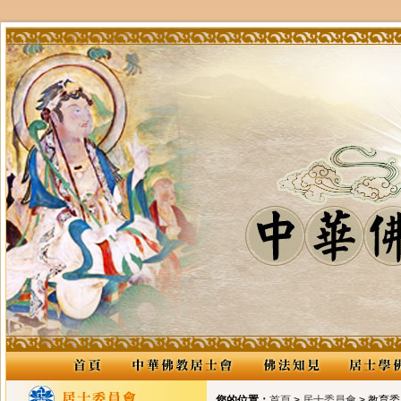
您的位置：
首頁
>
居士委員會
> 教育