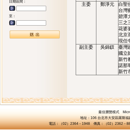
日期區間：
主委
鄭淨元
白聖
台灣
至：
碧潭
三之
花婆
北京
現任
副主委
吳錦釵
臺灣
國立
新竹
諾那
新竹
最佳瀏覽模式 Microsof
地址：106 台北市大安區羅斯福路三
電話：（02）2364－1948 傳真：（02）2362－8824 C