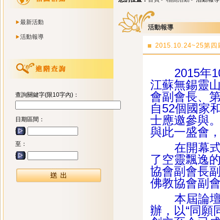
最新活動
活動報導
活動報導
2015.10.24~2
2015年1
江蘇無錫靈
會副會長、
查詢關鍵字(限10字內)：
自52個國家
士應邀參與
日期區間：
與此一盛會
至：
在開幕式上
了空靈飄逸
協會副會長副
佛教協會副
本屆論壇由
辦，以“同願