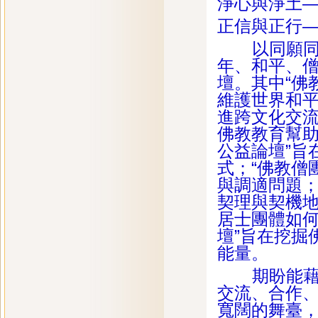
淨心與淨土
正信與正行
以同願同行
年、和平、
壇。其中“佛
維護世界和平
進跨文化交流
佛教教育幫助
公益論壇”旨
式；“佛教僧
與調適問題；
契理與契機地
居士團體如何
壇”旨在挖掘
能量。
期盼能藉此
交流、合作
寬闊的舞臺