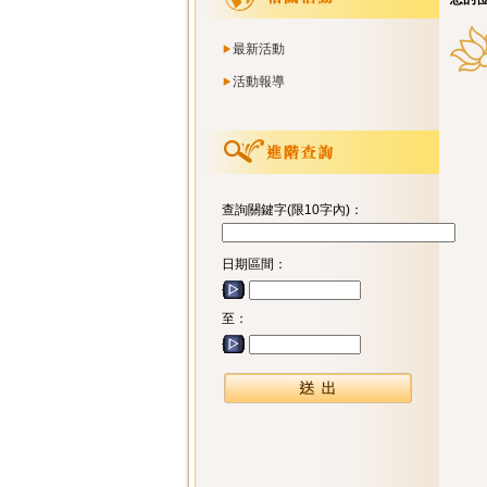
最新活動
活動報導
查詢關鍵字(限10字內)：
日期區間：
至：