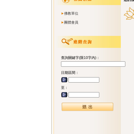
佛教單位
團體會員
查詢關鍵字(限10字內)：
日期區間：
至：