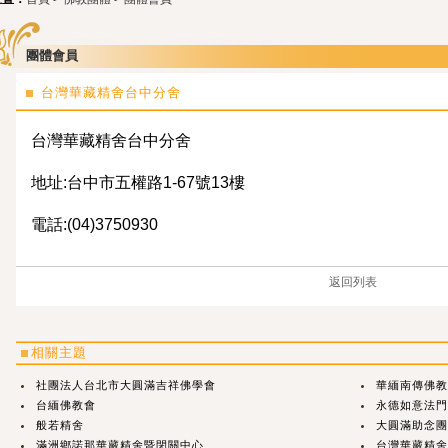
團體會員
台灣華藏精舍台中分舍
台灣華藏精舍台中分舍
地址:
台中市五權路1-67號13樓
電話:
(04)3750930
返回列表
相關主題
社團法人台北市大圓滿吉祥佛學會
華緬南傳佛教
台緬佛教會
永德如意法門
般若精舍
大圓滿助念團
滿洲鄉諾那華藏精舍暨閉關中心
台灣華藏精舍