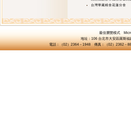
台灣華藏精舍花蓮分舍
最佳瀏覽模式 Microsof
地址：106 台北市大安區羅斯福路三
電話：（02）2364－1948 傳真：（02）2362－8824 C