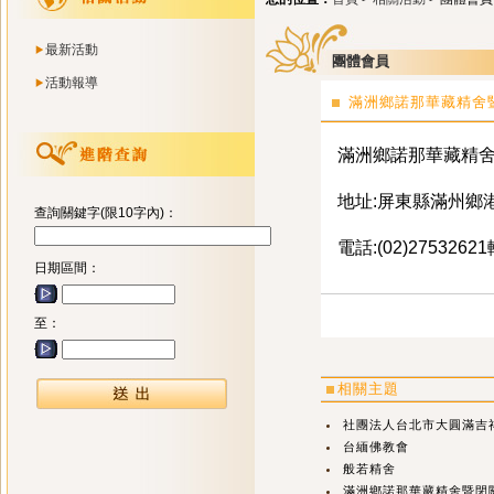
最新活動
團體會員
活動報導
滿洲鄉諾那華藏精舍
滿洲鄉諾那華藏精
地址:屏東縣滿州鄉
查詢關鍵字(限10字內)：
電話:(02)2753262
日期區間：
至：
相關主題
社團法人台北市大圓滿吉
台緬佛教會
般若精舍
滿洲鄉諾那華藏精舍暨閉