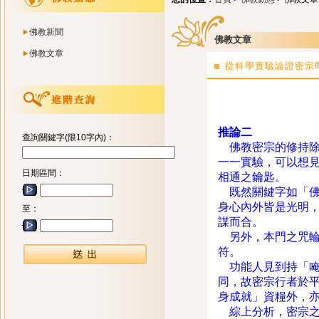
佛教新聞
佛教文章
佛教文章
從科學實驗論證密宗即身
推論二
查詢關鍵字(限10字內)：
佛教密宗的修持除
一一實驗，可以想
日期區間：
相通之鑰匙。
既然關鍵字如「佛
身心內外皆是光明
至：
謀而合。
另外，本門之咒輪
符。
功能人見到持「唵
同，故密宗行者於
身成就」資糧外，
綜上分析，密宗之