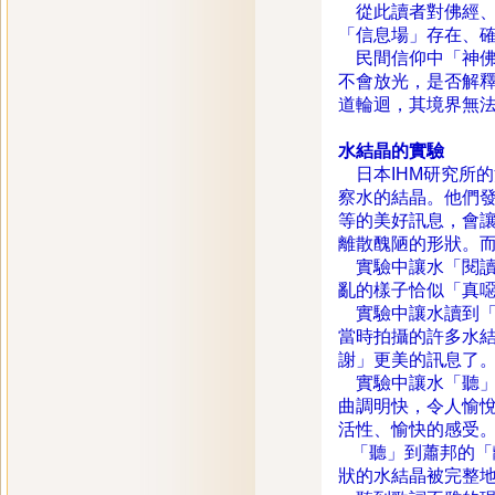
從此讀者對佛經、
「信息場」存在、
民間信仰中「神佛
不會放光，是否解
道輪迴，其境界無
水結晶的實驗
日本IHM研究所的江
察水的結晶。他們
等的美好訊息，會
離散醜陋的形狀。
實驗中讓水「閱讀
亂的樣子恰似「真
實驗中讓水讀到「
當時拍攝的許多水
謝」更美的訊息了
實驗中讓水「聽」
曲調明快，令人愉
活性、愉快的感受
「聽」到蕭邦的「
狀的水結晶被完整