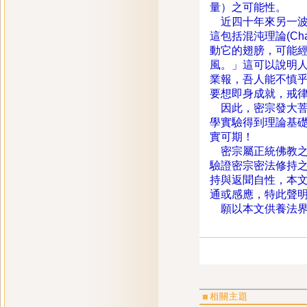
量）之可能性。
近四十年來另一波
這包括混沌理論(Ch
動它的翅膀，可能
風。」這可以說明
業報，吾人能不慎
要想即身成就，戒
因此，密宗發大菩
學實驗得到理論基
實可期！
密宗屬正統佛教之
驗證密宗密法修持
持與返聞自性，本
通或感應，特此聲
願以本文供養法界
相關主題