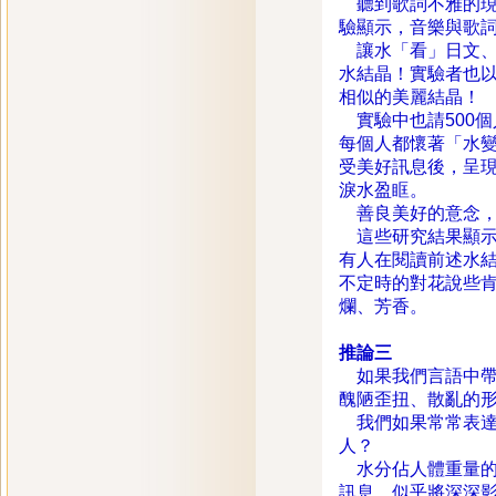
聽到歌詞不雅的現
驗顯示，音樂與歌
讓水「看」日文、
水結晶！實驗者也
相似的美麗結晶！
實驗中也請500
每個人都懷著「水
受美好訊息後，呈
淚水盈眶。
善良美好的意念，
這些研究結果顯示
有人在閱讀前述水
不定時的對花說些
爛、芳香。
推論三
如果我們言語中帶
醜陋歪扭、散亂的
我們如果常常表達
人？
水分佔人體重量的6
訊息，似乎將深深