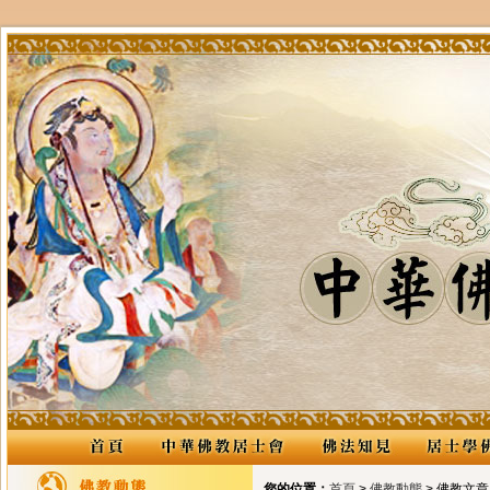
您的位置：
首頁
>
佛教動態
> 佛教文章