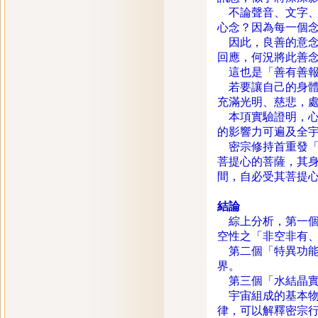
不論聲音、文字、
心念？因為每一個
因此，良善的意念
回應，何況將此善
這也是「善有善報
若要讓自己的身體
充滿光明、慈悲，
本項實驗證明，心
的影響力可遍及全
密宗修持首重發「
菩提心的菩薩，其
間，自必受其菩提
結論
綜上分析，第一個
空性之「非空非有
第二個「特異功能
界。
第三個「水結晶實
宇宙組成的基本物
律，可以解釋密宗