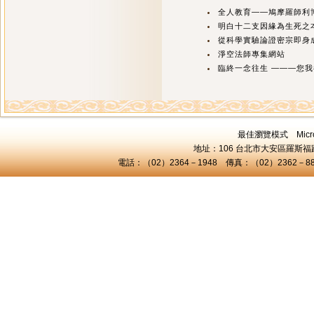
全人教育——鳩摩羅師利博士
明白十二支因緣為生死之本
從科學實驗論證密宗即身成就(
淨空法師專集網站
臨終一念往生 ―――您
最佳瀏覽模式 Microsof
地址：106 台北市大安區羅斯福路三
電話：（02）2364－1948 傳真：（02）2362－8824 C