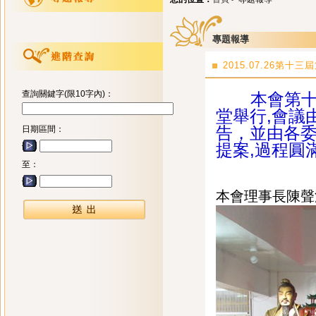
專題報導
2015.07.26第
查詢關鍵字(限10字內)：
本會第十三
堂舉行,會議
告，並由各委
日期區間：
提案,過程圓
至：
本會理事長陳聲