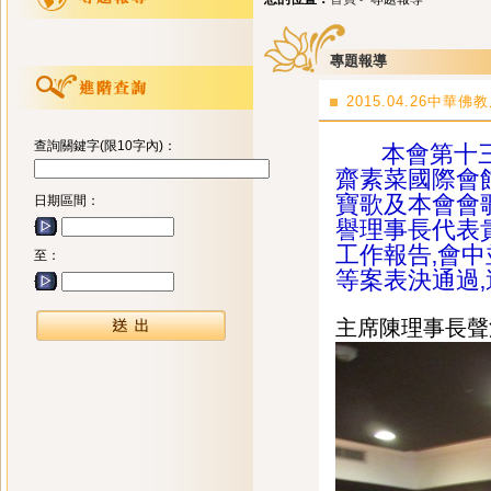
專題報導
2015.04.26中
查詢關鍵字(限10字內)：
本會第十三屆
齋素菜國際會
寶歌及本會會
日期區間：
譽理事長代表
工作報告‚會中
至：
等案表決通過
主席陳理事長聲