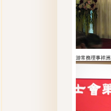
游常務理事祥洲