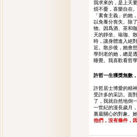
我求來的，是上天要
煩不憂，喜樂自在
「素食主義」的她
以免養分喪失。除
物。因爲酒、茶和咖
天的靜坐、瑜珈、散
時，讓身體進入絕
近。散步後，她會
學到老的她，總是
睡覺。我喜歡看哲
許哲一生獲獎無數
許哲居士博愛的精
受許多的采訪。面對
了，我就自然地倒一
一世紀的漫長歲月
裏最關心的對象。
他們，沒有條件，因