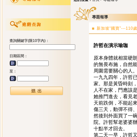
專題報導
新加坡“國寶”---11
查詢關鍵字(限10字內)：
許哲在演示瑜珈
日期區間：
原本身體就相當硬
的無畏布施，自然能
周圍需要關心的人
至：
一九九四年，許哲已
家。那是黃昏時刻
人不在家，門應該
她推門進去，看見老
天前跌倒，不能起來
傷三天，動彈不得
然後到外面買了一
院。許哲幫老婆婆
十點半才回去。
第二天一早，許哲又