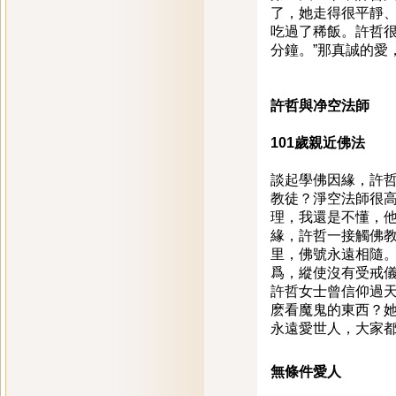
了，她走得很平靜、
吃過了稀飯。許哲很
分鐘。”那真誠的愛
許哲與净空法師
101歲親近佛法
談起學佛因緣，許哲
教徒？淨空法師很
理，我還是不懂，他
緣，許哲一接觸佛
里，佛號永遠相隨。
爲，縱使沒有受戒
許哲女士曾信仰過
麽看魔鬼的東西？她
永遠愛世人，大家都
無條件愛人