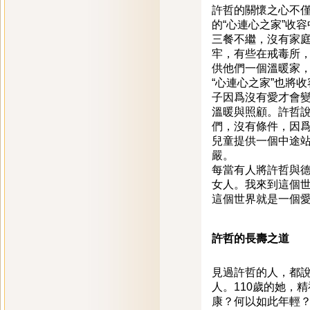
許哲的關懷之心不
的“心連心之家”收
三餐不繼，沒有家
牢，有些在戒毒所
供他們一個溫暖家，
“心連心之家”也將
子因爲沒有愛才會變
溫暖與照顧。許哲說
們，沒有條件，因爲
兒童提供一個中途
嚴。
每當有人將許哲與德
女人。我來到這個
這個世界就是一個愛
許
哲的長壽之道
見過許哲的人，都
人。110歲的她，
康？何以如此年輕？