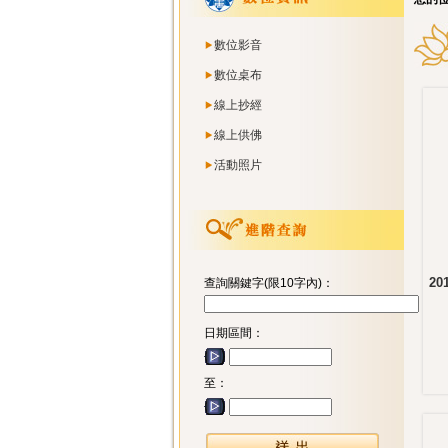
數位影音
數位桌布
線上抄經
線上供佛
活動照片
2
查詢關鍵字(限10字內)：
日期區間：
至：