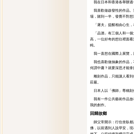
我在日本和香港各舉辦過
我喜歡做啟發性的作品。我
場，賭到一半，發覺不對想
「屠夫」提醒相由心生，表
「品酒」有三個人和一個大
高，一位好奇的想往裡面看
盹。
我一直想在國際上展覽，用
我也喜歡做抽象的作品，不
何謂中庸？就要深思才能拿
雕刻作品，只能讓人看到修
莊嚴。
日本人以「佛師」尊稱刻佛
我有一件公共藝術作品放在
我的創作。
回歸故鄉
師父常開示：行住坐臥都是
佛，以前遇到人說早安，現