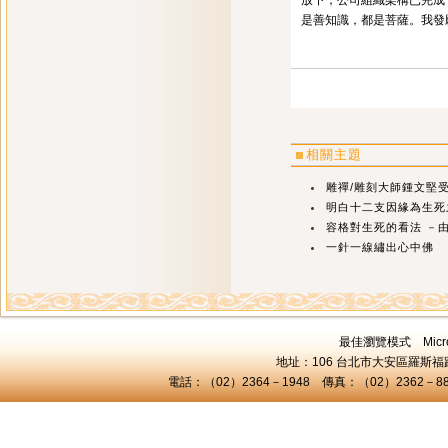
放下，公司組織架構已完成
是善知識，都是菩薩。我發
相關主題
雕禪/雕刻大師鍾文堅
明白十二支因緣為生死之
容格對生死的看法 －由自
一針一線繡出心中佛
最佳瀏覽模式 Microsof
地址：106 台北市大安區羅斯福路三
電話：（02）2364－1948 傳真：（02）2362－8824 C