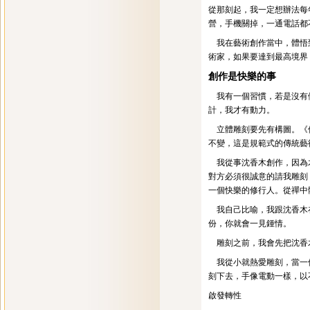
從那刻起，我一定想辦法每
營，手機關掉，一通電話都
我在藝術創作當中，體悟到
術家，如果要達到最高境界
創作是快樂的事
我有一個習慣，若是沒有做
計，我才有動力。
立體雕刻要先有構圖。《佛
不變，這是規範式的傳統藝
我從事沈香木創作，因為木
對方必須很誠意的請我雕刻
一個快樂的修行人。從禪中
我自己比喻，我跟沈香木在
份，你就會一見鍾情。
雕刻之前，我會先把沈香木
我從小就熱愛雕刻，當一個
刻下去，手像電動一樣，以
啟發轉性