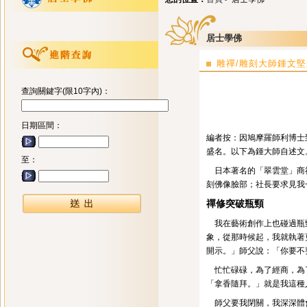
居士學佛
雕禪/雕刻大師鍾文
查詢關鍵字(限10字內)：
日期區間：
編者按：因鳩摩羅師利博士
盛名。以下為鍾大師自述文
至：
日本著名的「翠雲堂」商社
刻佛像臉部；社長要求見我
禪修突破瓶頸
我在藝術創作上也碰過瓶頸
象，從那時候起，我就執著
開示。」師父說：「你要不
忙忙碌碌，為了經商，為了
「拿香隨拜。」就是我這種
師父要我閉關，我深深體會