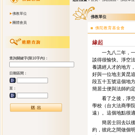
佛教單位
佛教單位
團體會員
佛陀教育基金會
緣起
一九八二年，一個
查詢關鍵字(限10字內)：
談得很愉快。淨空
養講經人才的地方
日期區間：
好與一位地主黃昆
段五十五號這個地
至：
簡居士便與法師約
看了之後，淨空法
學校（台大法商學
遠）。這個地點很
簡居士回去以後即
約，彼此之間做個