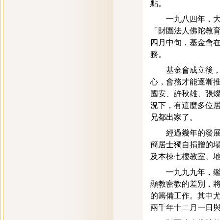
點。
一九八四年，大樓
「財團法人佛陀教
四月中旬，基金會
務。
基金會成立後，由
心，會務才能逐漸
國安、許秋雄、張
況下，有這麼多位
兄都出家了。
經過幾年的發展後
簡居士獨自捐贈的
及本棟七樓教室、
一九九九年，鑑於
顯教密教的差別，
的籌備工作。其中
兩千年十二月一日