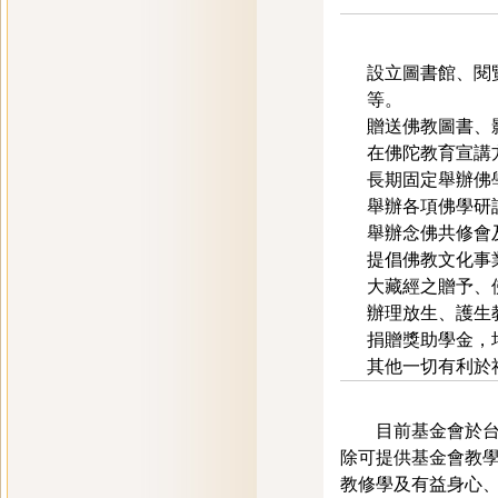
設立圖書館、閱
等。
贈送佛教圖書、
在佛陀教育宣講
長期固定舉辦佛
舉辦各項佛學研
舉辦念佛共修會
提倡佛教文化事
大藏經之贈予、佛
辦理放生、護生
捐贈獎助學金，
其他一切有利於
目前基金會於台北
除可提供基金會教
教修學及有益身心