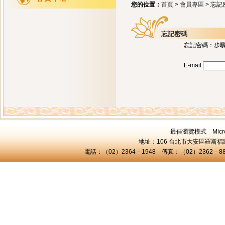
您的位置：
首頁
>
會員專區
> 忘記
忘記密碼
忘記密碼：步驟
E-mail:
最佳瀏覽模式 Microsof
地址：106 台北市大安區羅斯福路三
電話：（02）2364－1948 傳真：（02）2362－8824 C